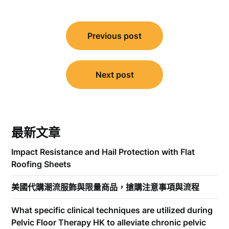
文
Previous post
章
導
覽
Next post
最新文章
Impact Resistance and Hail Protection with Flat
Roofing Sheets
美國代購潮流服飾與限量商品，搶購注意事項與流程
What specific clinical techniques are utilized during
Pelvic Floor Therapy HK to alleviate chronic pelvic