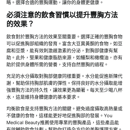
略。選擇合適的豐胸運動，讓你的身體更健康。
必須注意的飲食習慣以提升豐胸方法
的效果？
飲食對於豐胸方法的效果至關重要。選擇正確的豐胸食物
可以促進胸部組織的發育。富含大豆異黃酮的食物，如豆
腐和豆漿，能有效刺激雌激素的分泌，對胸部健康有幫
助。此外，堅果和健康脂肪來源，如鱷梨和橄欖油，亦有
助於提供身體所需的營養，支持自然豐胸的過程。
充足的水分攝取對胸部健康同樣重要。水分能促進新陳代
謝，幫助保持胸部肌膚的彈性。保持良好的水分攝取能增
強豐胸方法的持久性，讓效果更為顯著。每天至少喝八杯
水，這是維持身體健康的基本要求。
均衡飲食是支持豐胸方法的關鍵。避免過度攝取高熱量或
不健康的食物，這樣能更好地促進胸部的發展。You
Medical Beauty推薦使用專業的豐胸產品，這些產品能
有效輔助飲食計劃，幫助你打造全方位的美胸護理方案。