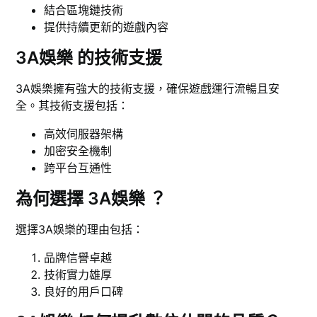
結合區塊鏈技術
提供持續更新的遊戲內容
3A娛樂 的技術支援
3A娛樂擁有強大的技術支援，確保遊戲運行流暢且安
全。其技術支援包括：
高效伺服器架構
加密安全機制
跨平台互通性
為何選擇 3A娛樂 ？
選擇3A娛樂的理由包括：
品牌信譽卓越
技術實力雄厚
良好的用戶口碑