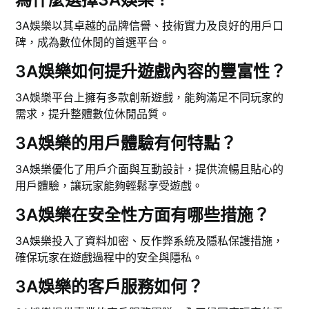
3A娛樂以其卓越的品牌信譽、技術實力及良好的用戶口
碑，成為數位休閒的首選平台。
3A娛樂如何提升遊戲內容的豐富性？
3A娛樂平台上擁有多款創新遊戲，能夠滿足不同玩家的
需求，提升整體數位休閒品質。
3A娛樂的用戶體驗有何特點？
3A娛樂優化了用戶介面與互動設計，提供流暢且貼心的
用戶體驗，讓玩家能夠輕鬆享受遊戲。
3A娛樂在安全性方面有哪些措施？
3A娛樂投入了資料加密、反作弊系統及隱私保護措施，
確保玩家在遊戲過程中的安全與隱私。
3A娛樂的客戶服務如何？