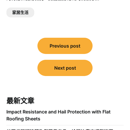
家居生活
文
Previous post
章
導
覽
Next post
最新文章
Impact Resistance and Hail Protection with Flat
Roofing Sheets