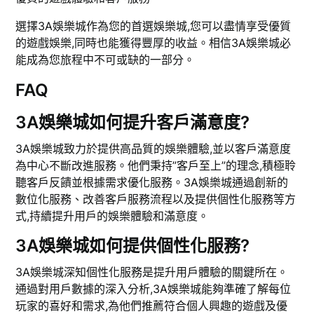
選擇3A娛樂城作為您的首選娛樂城,您可以盡情享受優質
的遊戲娛樂,同時也能獲得豐厚的收益。相信3A娛樂城必
能成為您旅程中不可或缺的一部分。
FAQ
3A娛樂城如何提升客戶滿意度?
3A娛樂城致力於提供高品質的娛樂體驗,並以客戶滿意度
為中心不斷改進服務。他們秉持”客戶至上”的理念,積極聆
聽客戶反饋並根據需求優化服務。3A娛樂城通過創新的
數位化服務、改善客戶服務流程以及提供個性化服務等方
式,持續提升用戶的娛樂體驗和滿意度。
3A娛樂城如何提供個性化服務?
3A娛樂城深知個性化服務是提升用戶體驗的關鍵所在。
通過對用戶數據的深入分析,3A娛樂城能夠準確了解每位
玩家的喜好和需求,為他們推薦符合個人興趣的遊戲及優