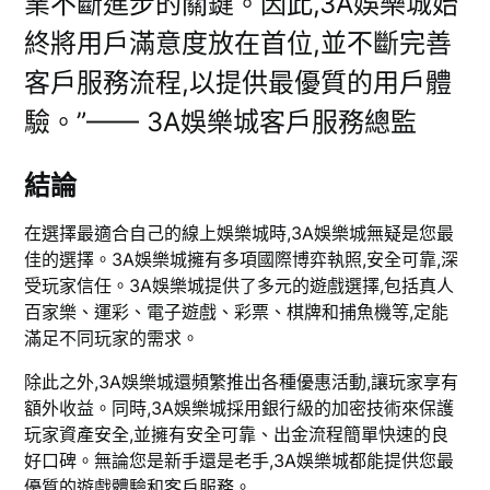
業不斷進步的關鍵。因此,3A娛樂城始
終將用戶滿意度放在首位,並不斷完善
客戶服務流程,以提供最優質的用戶體
驗。”—— 3A娛樂城客戶服務總監
結論
在選擇最適合自己的線上娛樂城時,3A娛樂城無疑是您最
佳的選擇。3A娛樂城擁有多項國際博弈執照,安全可靠,深
受玩家信任。3A娛樂城提供了多元的遊戲選擇,包括真人
百家樂、運彩、電子遊戲、彩票、棋牌和捕魚機等,定能
滿足不同玩家的需求。
除此之外,3A娛樂城還頻繁推出各種優惠活動,讓玩家享有
額外收益。同時,3A娛樂城採用銀行級的加密技術來保護
玩家資產安全,並擁有安全可靠、出金流程簡單快速的良
好口碑。無論您是新手還是老手,3A娛樂城都能提供您最
優質的遊戲體驗和客戶服務。