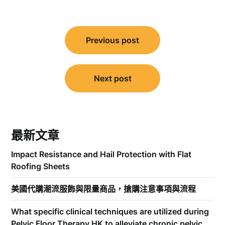
文
Previous post
章
導
覽
Next post
最新文章
Impact Resistance and Hail Protection with Flat
Roofing Sheets
美國代購潮流服飾與限量商品，搶購注意事項與流程
What specific clinical techniques are utilized during
Pelvic Floor Therapy HK to alleviate chronic pelvic