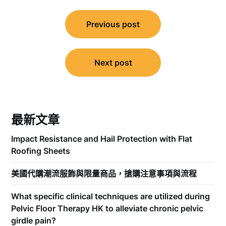
文
Previous post
章
導
覽
Next post
最新文章
Impact Resistance and Hail Protection with Flat
Roofing Sheets
美國代購潮流服飾與限量商品，搶購注意事項與流程
What specific clinical techniques are utilized during
Pelvic Floor Therapy HK to alleviate chronic pelvic
girdle pain?