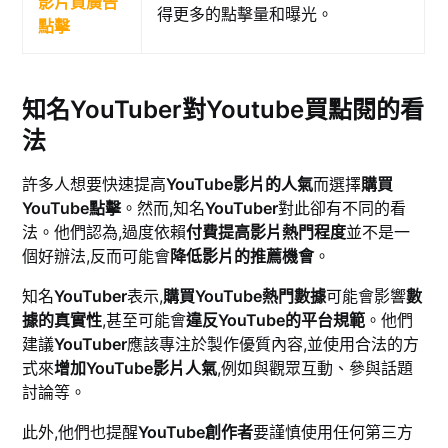
影片買廣告
得更多的點擊量和曝光。
點擊
知名YouTuber對Youtube買點閱的看
法
許多人想要快速提高
YouTube影片的人氣
而選擇
購買
YouTube點擊
。然而,知名
YouTuber
對此卻有不同的看
法。他們認為,過度依賴
付費提高影片熱門程度
並不是一
個好辦法,反而可能會
降低影片的推薦機會
。
知名
YouTuber
表示,
購買YouTube熱門數據
可能會影響
數
據的真實性
,甚至可能會
違反YouTube的平台規範
。他們
建議
YouTuber
應該專注於製作優質內容,並使用合法的方
式來
增加YouTube影片人氣
,例如與觀眾互動、參與話題
討論等。
此外,他們也提醒
YouTube創作者
要謹慎使用任何第三方