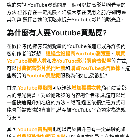
總的來說,YouTube買點閱是一個可以提高影片觀看量的
方法,但卻存在一定風險。建議大家在使用之前,仔細考慮
其利弊,選擇合適的策略來提升YouTube影片的曝光度。
為什麼有人要Youtube買點閱?
在數位時代,擁有高瀏覽量的YouTube頻道已成為許多內
容創作者的夢想。
透過金錢提高YouTube瀏覽量
、
購買
YouTube觀看人數
和
為YouTube影片買廣告點擊
等方式,
可以
付費提高影片熱門程度
和
購買YouTube熱門數據
。這
些所謂的
Youtube買點閱
服務為何如此受歡迎?
首先,
Youtube買點閱
可以迅速
增加觀看次數
,從而提高影
片的曝光機會。對於剛起步的內容創作者來說,這可以是
一個快速提升知名度的方法。然而,過度依賴這種方式可
能會影響數據的真實性,甚至被YouTube平台認定為違規
行為。
其次,
Youtube買點閱
也可以用於提升已有一定基礎的頻
道。
付費服務增加觀看次數
可以讓原本的影片在推薦算法