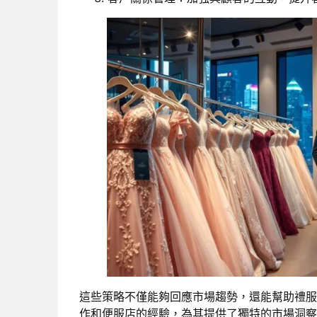
這些策略不僅能夠回應市場趨勢，還能幫助禮服
作和便服店的經驗，為其提供了獨特的市場洞察