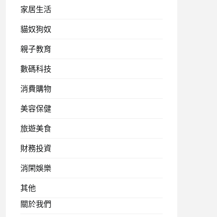
家居生活
貓奴狗奴
親子教育
數碼科技
消費購物
美容保健
旅遊美食
財務投資
消閑娛樂
其他
關於我們