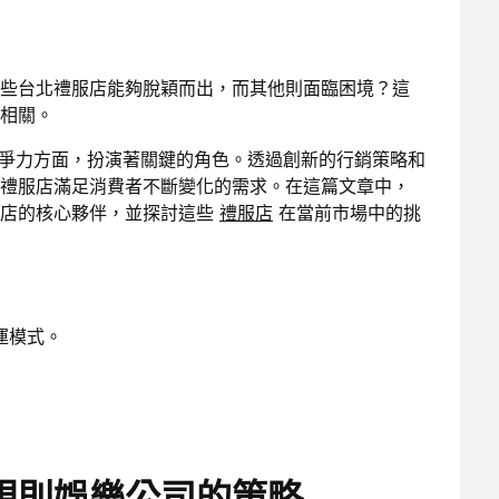
些台北禮服店能夠脫穎而出，而其他則面臨困境？這
相關。
爭力方面，扮演著關鍵的角色。透過創新的行銷策略和
禮服店滿足消費者不斷變化的需求。在這篇文章中，
服店的核心夥伴，並探討這些
禮服店
在當前市場中的挑
運模式。
規則娛樂公司的策略