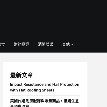
美食
財務投資
消閑娛樂
其他
最新文章
Impact Resistance and Hail Protection
with Flat Roofing Sheets
美國代購潮流服飾與限量商品，搶購注意
事項與流程