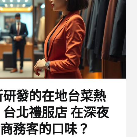
所研發的在地台菜熱
 台北禮服店 在深夜
商務客的口味？