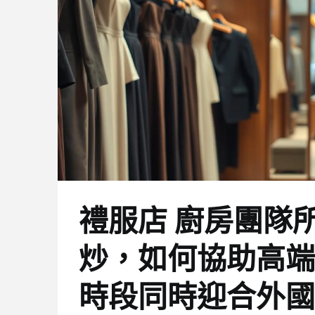
禮服店 廚房團隊
炒，如何協助高端
時段同時迎合外國