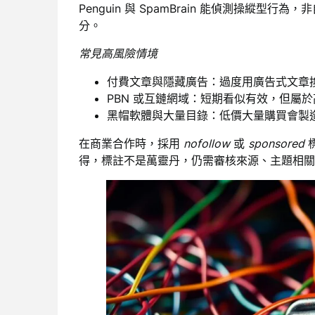
Penguin 與 SpamBrain 能偵測操縱
分。
常見高風險情境
付費文章與隱藏廣告：過度用廣告式文章換
PBN 或互鏈網域：短期看似有效，但屬
黑帽軟體與大量目錄：低價大量購買會製造
在商業合作時，採用
nofollow
或
sponsored
標
得，標註不是萬靈丹，仍需審核來源、主題相關