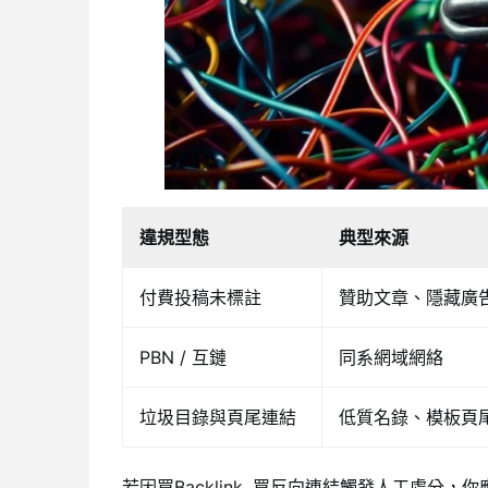
違規型態
典型來源
付費投稿未標註
贊助文章、隱藏廣
PBN / 互鏈
同系網域網絡
垃圾目錄與頁尾連結
低質名錄、模板頁
若因買Backlink, 買反向連結觸發人工處分