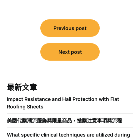
文
Previous post
章
導
覽
Next post
最新文章
Impact Resistance and Hail Protection with Flat
Roofing Sheets
美國代購潮流服飾與限量商品，搶購注意事項與流程
What specific clinical techniques are utilized during