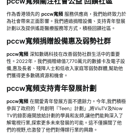
pccw寬頻關注社會公益 回饋社區
作為香港領先的
pccw寬頻
服務供應商，我們始終致力於
為社會帶來正面影響。我們通過捐贈設備、支持青年發展
計劃以及提供遙距醫療服務等方式，積極回饋社區。
pccw寬頻捐贈設備惠及弱勢社群
pccw寬頻
深知數碼科技在改善弱勢社群生活中的重要
性。2022年，我們捐贈總值7,770萬元的數據卡及電子設
備,惠及長者、殘障人士和低收入家庭等弱勢群體,幫助他
們獲得更多數碼資源和機會。
pccw寬頻支持青年發展計劃
pccw寬頻
在關愛青年發展方面不遺餘力。今年,我們積極
參與了政府的「共創明『Teen』計劃」,將ViuTV及Now
TV的錄影廠開放給計劃的學員和友師,讓他們能夠深入了
解電視行業,探索更多未來發展的可能。這不僅擴闊了他
們的視野,也激發了他們對傳媒行業的興趣。