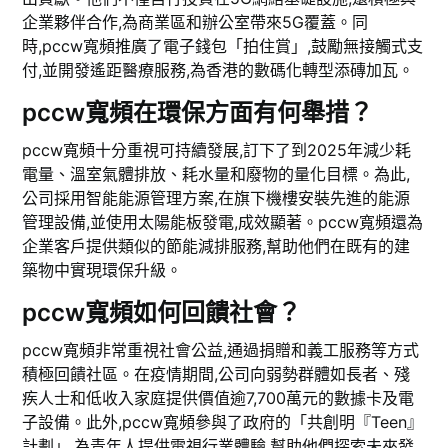
企業夥伴合作,為商業區和辦公室帶來5G覆蓋。同
時,pccw寬頻推廣了電子錢包「拍住賞」,鼓勵無接觸式支
付,並開發遙距醫療服務,為香港的數碼化轉型添磚加瓦。
pccw寬頻在環保方面有何舉措？
pccw寬頻十分重視可持續發展,訂下了到2025年減少耗
電量、溫室氣體排放、耗水量和廢物的量化目標。為此,
公司採用智能能源管理方案,在旗下機樓安裝先進的能源
管理設備,並使用太陽能板發電,成效顯著。pccw寬頻還為
企業客戶提供類似的節能減排服務,幫助他們在既有的建
築物中實現環保升級。
pccw寬頻如何回饋社會？
pccw寬頻非常重視社會公益,通過捐贈和義工服務等方式
積極回饋社區。在疫情期間,公司向弱勢群體如長者、殘
疾人士和低收入家庭提供價值逾7,700萬元的數據卡及電
子設備。此外,pccw寬頻參與了政府的「共創明『Teen』
計劃」,為青年人提供電視行業體驗,幫助他們探索未來發